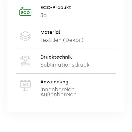
Werbetaschen sind Produkte, die die
ECO-Produkt
Funktionen eines Werbeträgers perfekt
Ja
mit der Funktionalität verbinden.
Material
Die Taschen können als Werbung eines
Textilien (Dekor)
Unternehmens, von Produkten und
Dienstleistungen oder als Werbegadgets
verwendet werden, die an den
Drucktechnik
Sublimationsdruck
Endbenutzer/potenziellen Kunden
weitergegeben werden.
Anwendung
Sie sind perfekt zum Verpacken von
Innenbereich
,
Außenbereich
Werbe-, Marketinggifts und anderen
Materialien während Messen,
Konferenzen, Schulungen,
Veranstaltungen sowie zum Verpacken
von Geschenken (z.B. zum Verpacken von