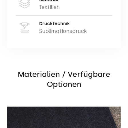
Zulassungen weit verbreitet. Das gesamte
Textilien
Produkt ist rutschfest und
schallabsorbierend. Die oberste Schicht
Drucktechnik
besteht aus einem Vlies. Dieses Produkt
Sublimationsdruck
funktioniert perfekt als Belag und bedeckt
die gesamte Oberfläche des Raumes. Es
gibt auch kleinere Verwendungszwecke
für die lokale visuelle Identifizierung, wie
Teppiche, Fußmatten.
Materialien / Verfügbare
Die Bodenmatte wird in der ökologische
Optionen
Sublimationstechnologie gedruckt.
Das Produkt hat das Brandschutzzertifikat
der Klasse M1/B1.