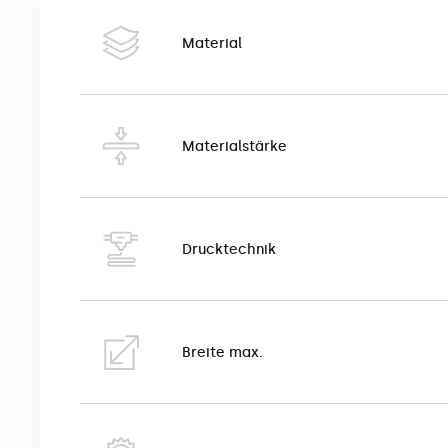
Das Sound-Mesh (auch Lautsprechermesh genannt) ist
verschiedenen Festivals, Konzerten und Veranstalt
Material
Das Sound-Netz unterdrückt – dank der speziellen Ma
Polyestergewebes mit einer Netzstruktur und zeich
Das Sound-Mesh wird in UV-Technologie auf ein Mate
Materialstärke
verbinden, wodurch man großflächige Werbung erst
Das vielfältige Finish wie Ösen, Tunnel, Klettvers
Drucktechnik
Das Produkt hat das Brandschutzzertifikat der Klasse
Breite max.