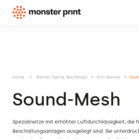
Home
→
Banner, Netze, Backdrops
→
PVC-Banner
→
Sou
Sound-Mesh
Spezialnetze mit erhöhter Luftdurchlässigkeit, die f
Beschallungsanlagen ausgelegt sind. Sie unterdrü