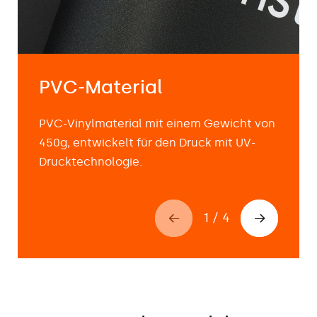
werden und sind in den Versionen
Standard, Exklusiv und Doppelseitig
erhältlich.
Roll-Ups werden in UV-, Ecosolvent- oder
PVC-Material
Sublimationstechnologie gedruckt. Das
Produkt hat das Brandschutzzertifikat der
PVC-Vinylmaterial mit einem Gewicht von
Klasse B1.
450g, entwickelt für den Druck mit UV-
Drucktechnologie.
1
/
4