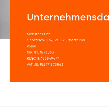
Unternehmensda
Monster Print
Chorzelów 276, 39-331 Chorzelów
Polen
NIP: 8171573563
REGON: 180849477
VAT UE: PL8171573563