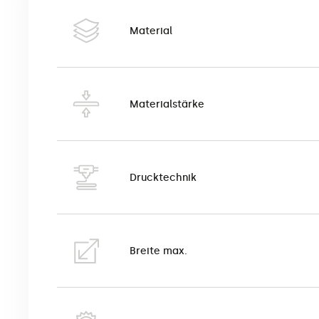
Dies ist eine qualitativ hochwertige Leinwand mit ei
Präsentation von Fotografien, Grafiken, Reproduktio
Material
nicht standardisierte, aufmerksamkeitsstarke Werbe
Einkaufszentren und vielen anderen Orten eingeset
Nach dem Druck kann die Leinwand auf einen natürl
Materialstärke
Leinwand wird im Ecosolvent-Druckverfahren mit ein
entflammbar der Klasse B1 zertifiziert.
Drucktechnik
Breite max.