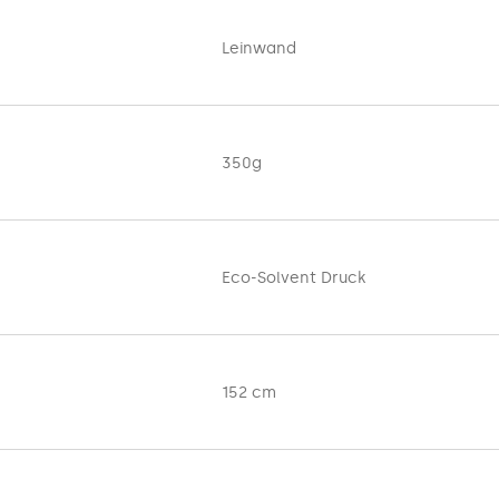
ner Webart, die die natürliche Malerleinwand imitiert. Es wird f
n von Gemälden und als Element der Innenarchitektur verwendet.
Leinwand
form eingesetzt. Durch die breite Anwendung wird Leinwand in 
zt.
ichen, hölzernen
Rahmen beliebiger Dicke
gespannt werden
.
350g
em Gewicht von 350 g und einer maximalen Volltonbreite von 15
Eco-Solvent Druck
152 cm