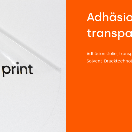
Adhäsio
transpa
Adhäsionsfolie, trans
Solvent-Drucktechnol