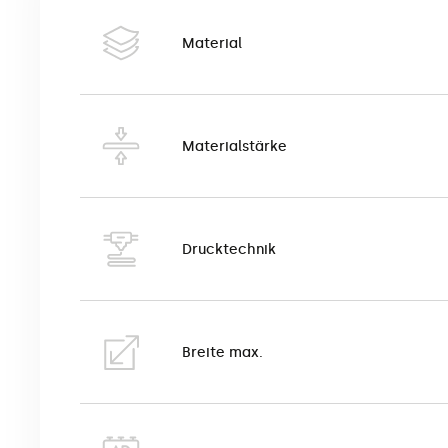
Die Adhäsionsfolie ist eine spezielle Folie, die für
mehrfache Verkleben und Lösen, ohne die Klebeeige
Material
häufigsten in Innenräumen in Form von Werbung in Ve
Oberflächen, Kunststoffen, Elektronik und Haushal
wie Handybildschirme genutzt.
Materialstärke
Die Adhäsionsfolie ist eine selbstklebende Folie, fü
– die Folie haftet aufgrund der elektrostatischen W
geklebt werden, und ihre Entfernung hinterlässt ke
geklebt werden, wodurch man Dekorationen von der 
Drucktechnik
Die Adhäsionsfolie besteht aus einem weißen, trans
mechanischen Beschädigungen, UV-Strahlung und Ver
Vor dem Auftragen der Folie auf eine bestimmte Ober
Breite max.
Je nach Bedarf können Drucke auf die gewünschte
Die Adhäsionsfolie ist eine selbstklebende Folie mi