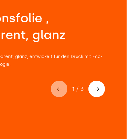
nsfolie ,
rent, glanz
parent, glanz, entwickelt für den Druck mit Eco-
ogie.
1
/
3