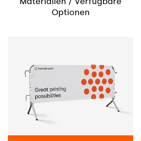
Materialien / Verfügbare
Schutzhülle wurden Stahlösen
Optionen
geschmiedet, die es ermöglichen, die
Schutzhülle mit Klammern,
Gummibändern oder Kunststoffschnüren
am Geländer zu befestigen. Das gedruckte
Motiv ist auf beiden Seiten des Geländers
sichtbar.
Die Schutzhülle für Standard-
Absperrungen kann aus PVC-basiertem
Bannermaterial oder Netzgewebe
hergestellt werden.
Die Schutzhülle für PVC-Standard-
Absperrungen
wird in UV-Technologie auf
Bannermaterial 450g oder 500g gedruckt.
Das 500g-Banner ist als schwer