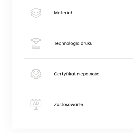
Pokrowiec na bramki Standard jest przeznaczony i
mobilnych, policyjnych), stosowanych podczas even
Materiał
dowolnego wymiaru ogrodzenia.
Pokrowiec na bramki Standard wykonany jest z jed
dodatkowym zgrzewem. Po bokach pokrowca zakuto 
Technologia druku
plastikowych żyłek. Motyw zadruku widoczny jest po
Pokrowiec na bramki Standard może być wykonany z 
Pokrowiec na bramki Standard PVC
drukowany jest w
Certyfikat niepalności
M1/B1. Charakteryzuje się wysoką jakością wydruk
oddziaływanie warunków atmosferycznych – promien
i zewnętrznych. Jest lekki i wygodny w transporcie
Zastosowanie
Pokrowiec na bramki Standard Siatka
drukowany jest
certyfikat trudnopalności klasy B1. Charakteryzuje
bardzo dobrą widoczność wydruku oraz umożliwia swo
przestrzeni. Zalecana szczególnie tam, gdzie ekspo