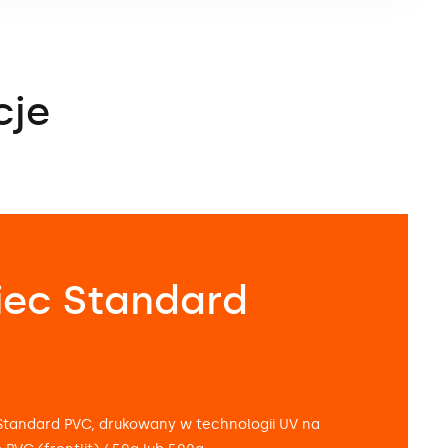
wnętrznych.
cje
iec Standard
Standard PVC, drukowany w technologii UV na