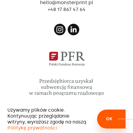
międzynarodowe wyjazdy służbowe
hello@monsterprint.pl
+48 17 867 47 64
umowę o pracę
prace w firmie o ugruntowanej pozycji na
rynku
wsparcie doświadczonego zespołu
szkolenie w zakresu obsługi ploterów
drukujących
możliwość rozwoju zawodowego
Używamy plików cookie.
Kontynuując przeglądanie
OK
witryny, wyrażasz zgodę na naszą
Politykę prywatności