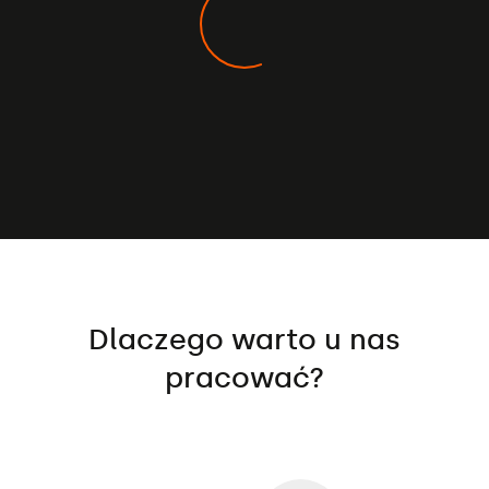
najwyższej jakości rozwiązań dla naszych
Klientów. Zatrudniamy i poszukujemy
przedstawicieli handlowych (w tym
przedstawicieli na rynki zagraniczne), drukarzy,
pracowników drukarni, grafików.
Dlaczego warto u nas
pracować?