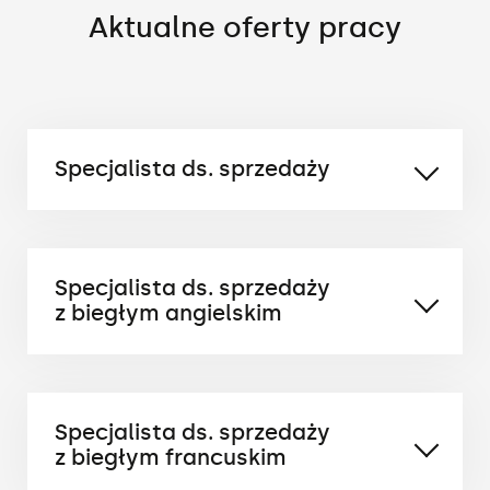
Aktualne oferty pracy
Specjalista ds. sprzedaży
Poszukiwane kompetencje:
Specjalista ds. sprzedaży
z biegłym angielskim
mile widziane doświadczenie w sprzedaży
znajomość języka angielskiego
Poszukiwane kompetencje:
Specjalista ds. sprzedaży
łatwość w nawiązywaniu kontaktów
z biegłym francuskim
umiejętność planowania i organizowania