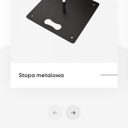
60×53 cm oraz wagę 2.3 kg.
Dla zwiększenia stabilności może być
dodatkowo obciążona
Sakwą wodną
(balastem)
.
Stopa metalowa