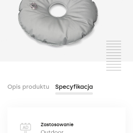
Opis produktu
Specyfikacja
Sakwa wodna (balast) to dodatkowy
Zastosowanie
zbiornik na wodę, stosowany w celu
Outdoor