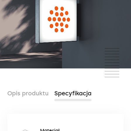
Opis produktu
Specyfikacja
Folia translucentna (nazywana także folią
Materiał