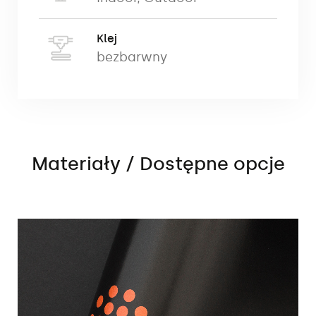
Folia translucentna jest folią
samoprzylepną o grubości 80 mikronów,
Klej
drukowaną w technologii druku
bezbarwny
ekosolventowego. Maksymalna szerokość
brytu wysnoi 152 cm. Istnieje możliwość
łączenia brytów. Folia translucentna
posiada certyfikat trudnopalności klasy
B1.
Materiały / Dostępne opcje