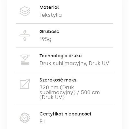
Lekki tekstylny materiał, stosowany
Materiał
głównie do podświetleń. Materiał
Tekstylia
przeznaczony jest do zadruku metodą UV
oraz sublimacji bezpośredniej lub
Grubość
transferowej.
195g
Tekstylia do podświetleń, ze względu na
wysoką przepuszczalność światła,
Technologia druku
Druk sublimacyjny
,
Druk UV
zdolność do jego rozpraszania oraz niską
podatność na rozciąganie i zagniecenia,
wykorzystywane są głównie jako
Szerokość maks.
efektowny nośnik reklamowy umieszczany
320 cm (Druk
sublimacyjny) / 500 cm
w podświetlanych ramach. Stosowane są
(Druk UV)
wszędzie tam, gdzie szczególnie ważna
jest wysoka jakość i wysoka estetyka
Certyfikat niepalności
ekspozycji – w galeriach, salonach,
B1
butikach, podczas targów branżowych,