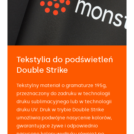
gramaturę 195g/m2 i jest drukowane są
w technologii sublimacji lub UV.
Maksymalna szerokość brytu wynosi 500
cm (w przypadku druku UV) oraz 320 cm
(w przypadku druku sublimacyjnego).
Istnieje możliwość łączenia brytów.
Produkt posiada certyfikat trudnopalności
Tekstylia do podświetleń
klasy B1.
Double Strike
Tekstylny materiał o gramaturze 195g,
przeznaczony do zadruku w technologii
druku sublimacyjnego lub w technologii
druku UV. Druk w trybie Double Strike
umożliwia podwójne nasycenie kolorów,
gwarantujące żywe i odpowiednio
nasycone kolory wydruku również po