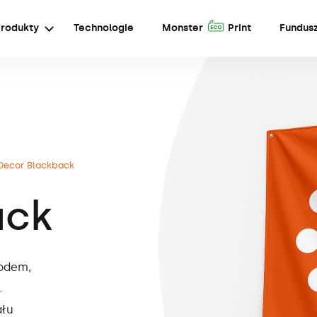
A
rodukty
Technologie
Monster
Print
Fundusz
Decor Blackback
ack
podem,
.
ału