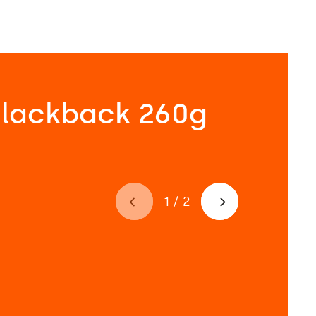
Blackback 260g
1
/
2