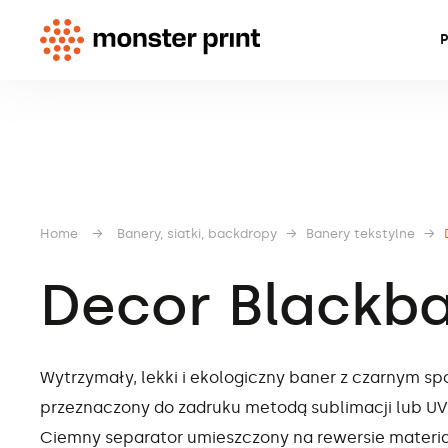
P
Home
→
Banery, siatki, backdropy
→
Banery tekstylne
→
Decor Blackb
Wytrzymały, lekki i ekologiczny baner z czarnym s
przeznaczony do zadruku metodą sublimacji lub UV
Ciemny separator umieszczony na rewersie materi