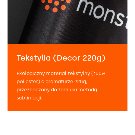
Tekstylia (Decor 220g)
Ekologiczny materiał tekstylny (100%
poliester) o gramaturze 220g,
przeznaczony do zadruku metodą
sublimacji.