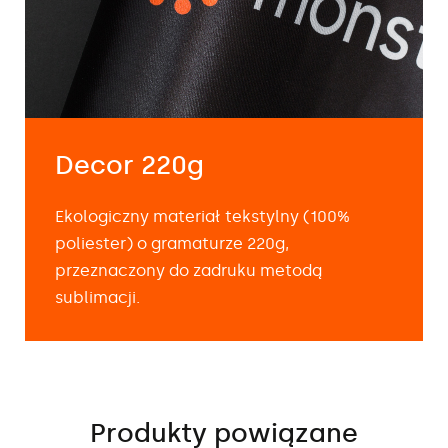
Decor 220g
Ekologiczny materiał tekstylny (100%
poliester) o gramaturze 220g,
przeznaczony do zadruku metodą
sublimacji.
Produkty powiązane