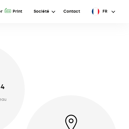
A
er
Print
Société
Contact
FR
64
reau
e