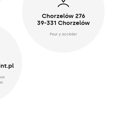
Chorzelów 276
39-331 Chorzelów
Pour y accéder
nt.pl
ous
in