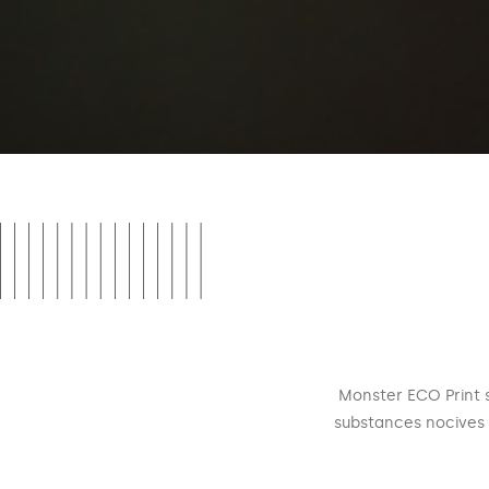
Monster ECO Print s
substances nocives 