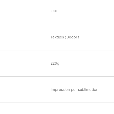
e utilisé lors d’événements en plein air. Il se caractérise par 
s goupilles. Le kit comprend :
Oui
Textiles (Decor)
re les dommages pendant le transport et le stockage.
220g
Impression par sublimation