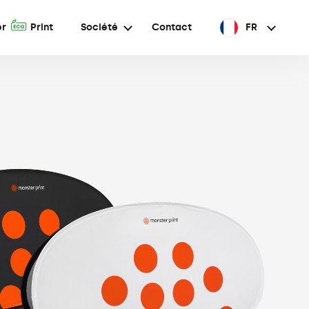
A
er
Print
Société
Contact
FR