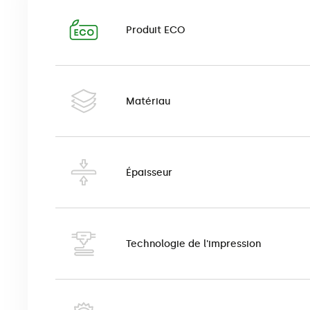
Le pop-up ovale est un système d’exposition populair
démontage très faciles. Il est attaché au sol avec de
Produit ECO
impression,
cadre,
Matériau
goupilles,
tapis de montage,
sac de transport qui protège le produit cont
Épaisseur
Tailles disponibles :
Technologie de l'impression