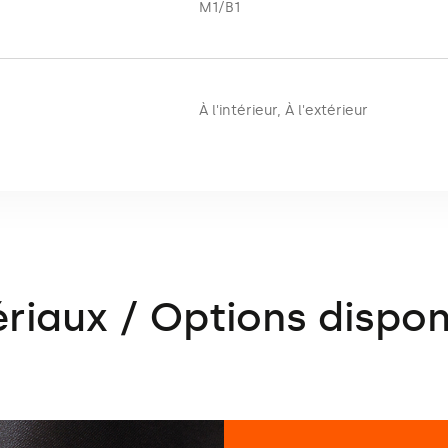
M1/B1
sion par sublimation écologique sur un matériau textile écologiq
es raisons écologiques et en raison de l’image de la marque. Le 
s de production de supports publicitaires. En raison de la techn
À l'intérieur
,
À l'extérieur
ues Monster ECO Print.
 de classe M1/B1.
riaux / Options dispon