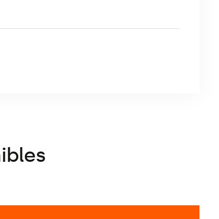
ue (decor) d’un poids de 220 g.
tissu et le type d’impression (sublimation) sont
ologie d’impression et du matériau SANS PVC, le pop-
ibles