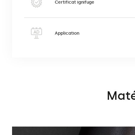
Certificat ignifuge
Le pop-up ovale est imprimé en technologie d’impres
Le pop-up ovale est également souvent utilisé pour d
actuellement l’une des méthodes les plus écologique
Application
up ovale appartient au groupe de produits écologiq
Le produit possède le certificat de produit ignifuge
Maté