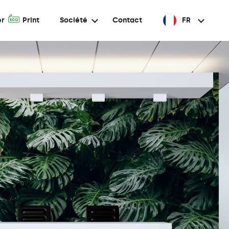
A
er
Print
Société
Contact
FR