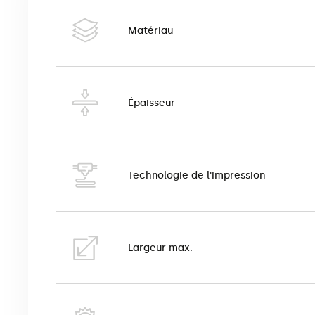
Les papiers peints photo personnalisés permettent 
bureaux, les hôtels, les restaurants et les intérieur
Matériau
l’intérieur.
Les papiers peints photo se caractérisent par des c
l’impression. Tous les contaminants sur la surface 
Épaisseur
peints photo ont une surface légèrement rugueuse, 
Les papiers peints photo sont imprimés en technolog
137 cm. Il est possible de combiner des bandes, ce q
Technologie de l'impression
Le produit possède le certificat de produit ignifuge 
Largeur max.