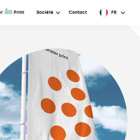
A
er
Print
Société
Contact
FR